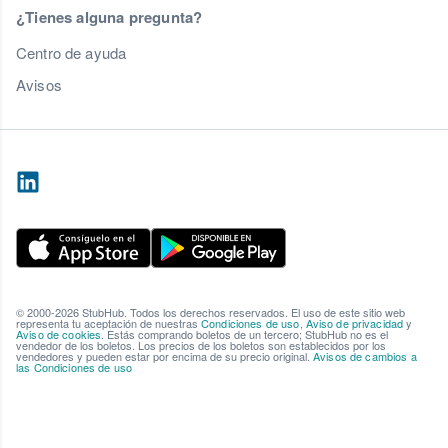
¿Tienes alguna pregunta?
Centro de ayuda
Avisos
© 2000-2026 StubHub. Todos los derechos reservados. El uso de este sitio web
representa tu aceptación de nuestras
Condiciones de uso
,
Aviso de privacidad
y
Aviso de cookies
. Estás comprando boletos de un tercero; StubHub no es el
vendedor de los boletos. Los precios de los boletos son establecidos por los
vendedores y pueden estar por encima de su precio original.
Avisos de cambios a
las Condiciones de uso