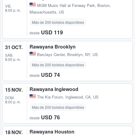
MGM Music Hall at Fenway Park
,
Boston,
VIE.
8:00 p. m.
Massachusetts, US
Más de 200 boletos disponibles
USD 119
desde
Rawayana Brooklyn
31 OCT.
Barclays Center
,
Brooklyn, NY, US
SÁB.
8:00 p. m.
Más de 200 boletos disponibles
USD 74
desde
Rawayana Inglewood
15 NOV.
The Kia Forum
,
Inglewood, CA, US
DOM.
8:00 p. m.
Más de 200 boletos disponibles
USD 76
desde
Rawayana Houston
18 NOV.