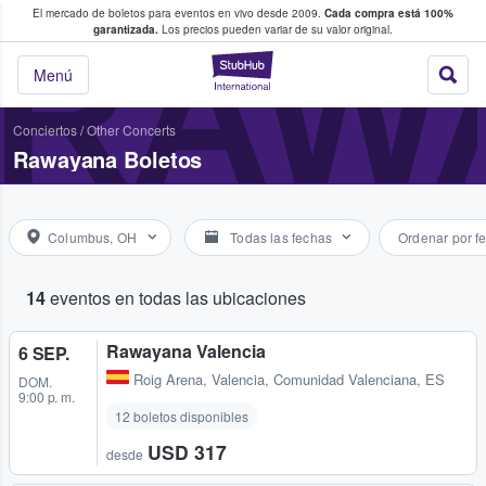
El mercado de boletos para eventos en vivo desde 2009.
Cada compra está 100%
 los fans compran y venden boletos
RAW
garantizada.
Los precios pueden variar de su valor original.
StubHub: donde l
Menú
Conciertos
/
Other Concerts
Rawayana Boletos
Columbus, OH
Todas las fechas
Ordenar por f
14
eventos en todas las ubicaciones
Rawayana Valencia
6 SEP.
Roig Arena
,
Valencia, Comunidad Valenciana, ES
DOM.
9:00 p. m.
12 boletos disponibles
USD 317
desde