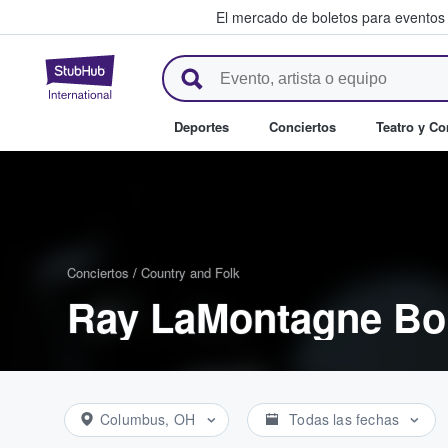
El mercado de boletos para eventos
StubHub: donde los fans compr
Deportes
Conciertos
Teatro y C
Conciertos
/
Country and Folk
Ray LaMontagne Bo
Columbus, OH
Todas las fechas