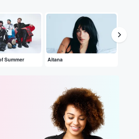
...
...
of Summer
Aitana
Pablo 