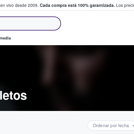
 en vivo desde 2009.
Cada compra está 100% garantizada.
Los precio
an y venden boletos
omedia
letos
Ordenar por fecha