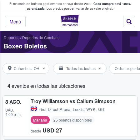
El mercado de boletos para eventos en vivo desde 2009.
Cada compra está 100%
 los fans compran y venden boletos
BOX
garantizada.
Los precios pueden variar de su valor original.
StubHub: donde l
Menú
Deportes
/
Deportes de Combate
Boxeo Boletos
Columbus, OH
Todas las fechas
Ordenar por f
4
eventos en todas las ubicaciones
Troy Williamson vs Callum Simpson
8 AGO.
First Direct Arena
,
Leeds, WYK, GB
SÁB.
4:00 p. m.
Mañana
25 boletos disponibles
USD 27
desde