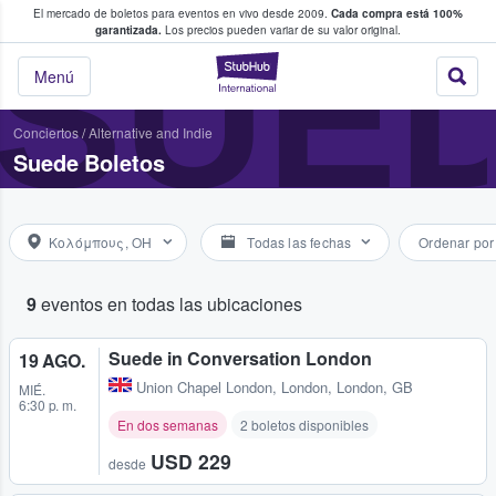
El mercado de boletos para eventos en vivo desde 2009.
Cada compra está 100%
 los fans compran y venden boletos
SUE
garantizada.
Los precios pueden variar de su valor original.
StubHub: donde l
Menú
Conciertos
/
Alternative and Indie
Suede Boletos
Κολόμπους, OH
Todas las fechas
Ordenar por
9
eventos en todas las ubicaciones
Suede in Conversation London
19 AGO.
Union Chapel London
,
London, London, GB
MIÉ.
6:30 p. m.
En dos semanas
2 boletos disponibles
USD 229
desde