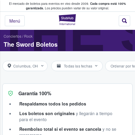
El mercado de boletos para eventos en vivo desde 2009.
Cada compra está 100%
 los fans compran y venden boletos
THE
garantizada.
Los precios pueden variar de su valor original.
StubHub: donde l
Menú
Conciertos
/
Rock
The Sword Boletos
Columbus, OH
Todas las fechas
Ordenar por f
Garantía 100%
Respaldamos todos los pedidos
Los boletos son originales
y llegarán a tiempo
para el evento
Reembolso total si el evento se cancela
y no se