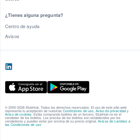
¿Tienes alguna pregunta?
Centro de ayuda
Avisos
© 2000-2026 StubHub. Todos los derechos reservados. El uso de este sitio web
representa tu aceptación de nuestras
Condiciones de uso
,
Aviso de privacidad
y
Aviso de cookies
. Estás comprando boletos de un tercero; StubHub no es el
vendedor de los boletos. Los precios de los boletos son establecidos por los
vendedores y pueden estar por encima de su precio original.
Avisos de cambios a
las Condiciones de uso