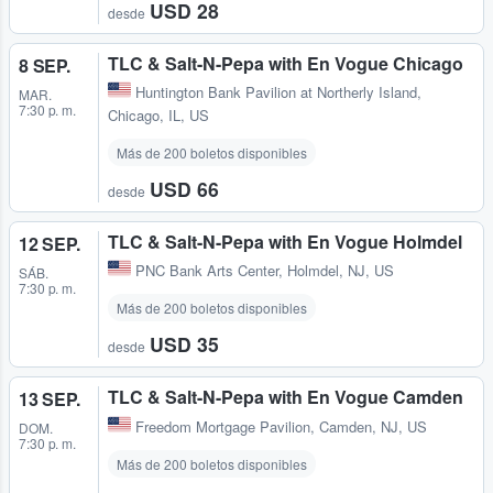
USD 28
desde
TLC & Salt-N-Pepa with En Vogue Chicago
8 SEP.
Huntington Bank Pavilion at Northerly Island
,
MAR.
7:30 p. m.
Chicago, IL, US
Más de 200 boletos disponibles
USD 66
desde
TLC & Salt-N-Pepa with En Vogue Holmdel
12 SEP.
PNC Bank Arts Center
,
Holmdel, NJ, US
SÁB.
7:30 p. m.
Más de 200 boletos disponibles
USD 35
desde
TLC & Salt-N-Pepa with En Vogue Camden
13 SEP.
Freedom Mortgage Pavilion
,
Camden, NJ, US
DOM.
7:30 p. m.
Más de 200 boletos disponibles