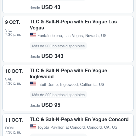
USD 43
desde
TLC & Salt-N-Pepa with En Vogue Las
9 OCT.
Vegas
VIE.
7:30 p. m.
Fontainebleau
,
Las Vegas, Nevada, US
Más de 200 boletos disponibles
USD 343
desde
TLC & Salt-N-Pepa with En Vogue
10 OCT.
Inglewood
SÁB.
7:30 p. m.
Intuit Dome
,
Inglewood, California, US
Más de 200 boletos disponibles
USD 95
desde
TLC & Salt-N-Pepa with En Vogue Concord
11 OCT.
Toyota Pavilion at Concord
,
Concord, CA, US
DOM.
7:30 p. m.