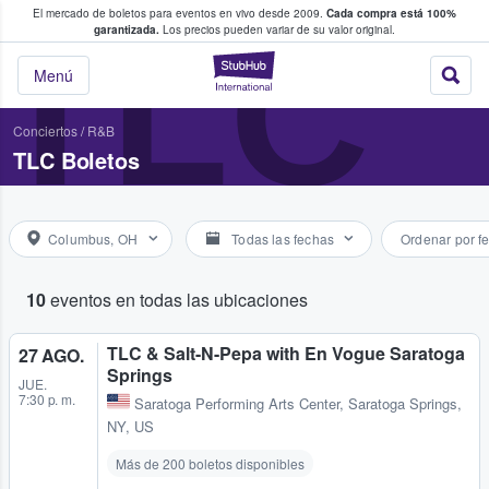
El mercado de boletos para eventos en vivo desde 2009.
Cada compra está 100%
 los fans compran y venden boletos
TLC
garantizada.
Los precios pueden variar de su valor original.
StubHub: donde l
Menú
Conciertos
/
R&B
TLC Boletos
Columbus, OH
Todas las fechas
Ordenar por f
10
eventos en todas las ubicaciones
TLC & Salt-N-Pepa with En Vogue Saratoga
27 AGO.
Springs
JUE.
7:30 p. m.
Saratoga Performing Arts Center
,
Saratoga Springs,
NY, US
Más de 200 boletos disponibles