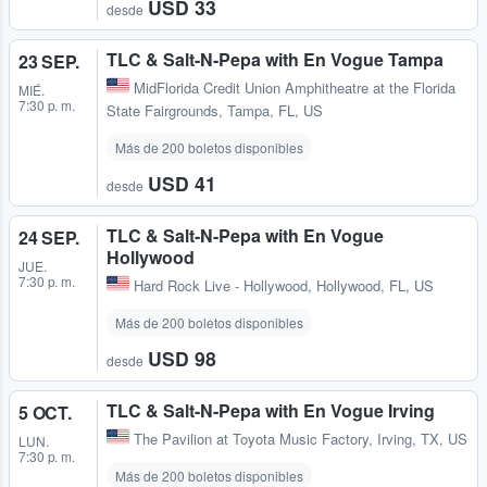
USD 33
desde
TLC & Salt-N-Pepa with En Vogue Tampa
23 SEP.
MidFlorida Credit Union Amphitheatre at the Florida
MIÉ.
7:30 p. m.
State Fairgrounds
,
Tampa, FL, US
Más de 200 boletos disponibles
USD 41
desde
TLC & Salt-N-Pepa with En Vogue
24 SEP.
Hollywood
JUE.
7:30 p. m.
Hard Rock Live - Hollywood
,
Hollywood, FL, US
Más de 200 boletos disponibles
USD 98
desde
TLC & Salt-N-Pepa with En Vogue Irving
5 OCT.
The Pavilion at Toyota Music Factory
,
Irving, TX, US
LUN.
7:30 p. m.
Más de 200 boletos disponibles