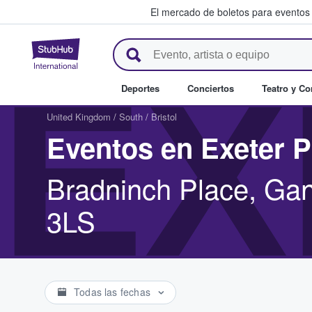
El mercado de boletos para eventos
StubHub: donde los fans compr
EX
Deportes
Conciertos
Teatro y C
United Kingdom
/
South
/
Bristol
Eventos en Exeter 
Bradninch Place, Gan
3LS
Todas las fechas