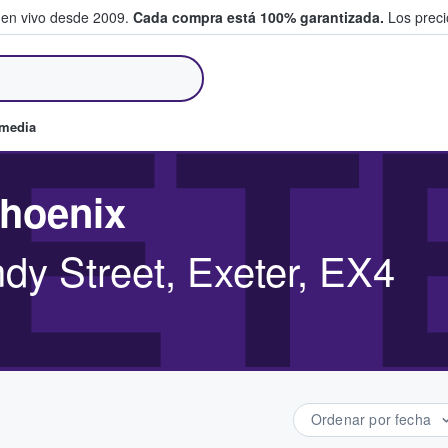
 en vivo desde 2009.
Cada compra está 100% garantizada.
Los precio
an y venden boletos
ET
omedia
Phoenix
dy Street, Exeter, EX4
Ordenar por fecha