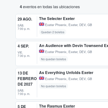
4
eventos en todas las ubicaciones
The Selecter Exeter
29 AGO.
Exeter Phoenix
,
Exeter, DEV, GB
SÁB.
7:00 p. m.
Quedan 2 boletos
An Audience with Devin Townsend Ex
4 SEP.
Exeter Phoenix
,
Exeter, DEV, GB
VIE.
7:30 p. m.
No quedan boletos
As Everything Unfolds Exeter
13 DE
FEBRERO
Exeter Phoenix
,
Exeter, DEV, GB
DE 2027
No quedan boletos
SÁB.
7:00 p. m.
The Rasmus Exeter
5 DE