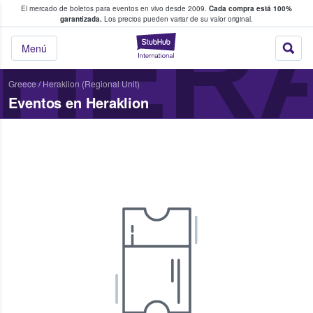
El mercado de boletos para eventos en vivo desde 2009.
Cada compra está 100%
 los fans compran y venden boletos
HER
garantizada.
Los precios pueden variar de su valor original.
StubHub: donde l
Menú
Greece
/
Heraklion (Regional Unit)
Eventos en Heraklion