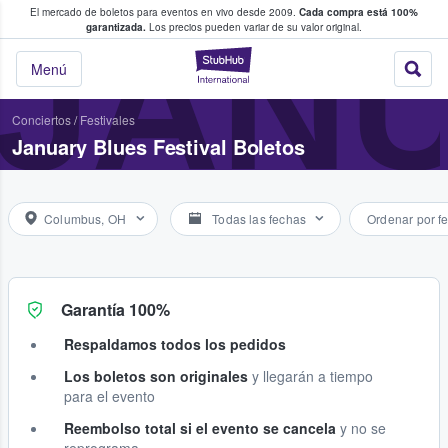
El mercado de boletos para eventos en vivo desde 2009.
Cada compra está 100%
 los fans compran y venden boletos
JANU
garantizada.
Los precios pueden variar de su valor original.
StubHub: donde l
Menú
Conciertos
/
Festivales
January Blues Festival Boletos
Columbus, OH
Todas las fechas
Ordenar por f
Garantía 100%
Respaldamos todos los pedidos
Los boletos son originales
y llegarán a tiempo
para el evento
Reembolso total si el evento se cancela
y no se