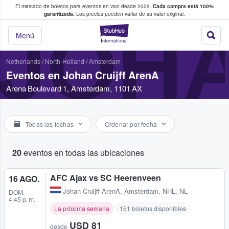
El mercado de boletos para eventos en vivo desde 2009.
Cada compra está 100%
 los fans compran y venden boletos
garantizada.
Los precios pueden variar de su valor original.
JOHA
StubHub: donde l
Menú
Netherlands
/
North-Holland
/
Amsterdam
Eventos en Johan Cruijff ArenA
Arena Boulevard 1, Amsterdam, 1101 AX
Todas las fechas
Ordenar por fecha
20
eventos en todas las ubicaciones
AFC Ajax vs SC Heerenveen
16 AGO.
Johan Cruijff ArenA
,
Amsterdam, NHL, NL
DOM.
4:45 p. m.
La próxima semana
151 boletos disponibles
USD 81
desde