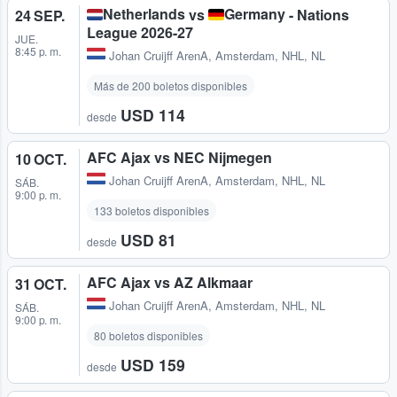
Netherlands
Germany
vs
- Nations
24 SEP.
League 2026-27
JUE.
8:45 p. m.
Johan Cruijff ArenA
,
Amsterdam, NHL, NL
Más de 200 boletos disponibles
USD 114
desde
AFC Ajax vs NEC Nijmegen
10 OCT.
Johan Cruijff ArenA
,
Amsterdam, NHL, NL
SÁB.
9:00 p. m.
133 boletos disponibles
USD 81
desde
AFC Ajax vs AZ Alkmaar
31 OCT.
Johan Cruijff ArenA
,
Amsterdam, NHL, NL
SÁB.
9:00 p. m.
80 boletos disponibles
USD 159
desde