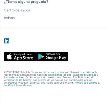
¿Tienes alguna pregunta?
Centro de ayuda
Avisos
© 2000-2026 StubHub. Todos los derechos reservados. El uso de este sitio web
representa tu aceptación de nuestras
Condiciones de uso
,
Aviso de privacidad
y
Aviso de cookies
. Estás comprando boletos de un tercero; StubHub no es el
vendedor de los boletos. Los precios de los boletos son establecidos por los
vendedores y pueden estar por encima de su precio original.
Avisos de cambios a
las Condiciones de uso