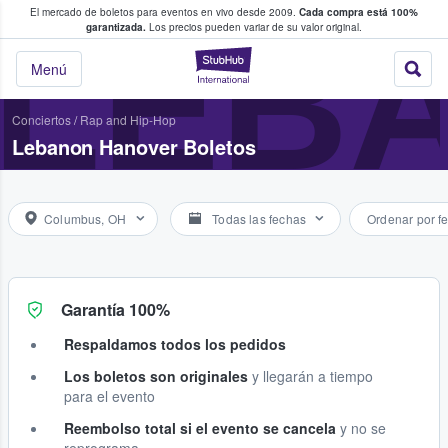
El mercado de boletos para eventos en vivo desde 2009.
Cada compra está 100%
 los fans compran y venden boletos
LEB
garantizada.
Los precios pueden variar de su valor original.
StubHub: donde l
Menú
Conciertos
/
Rap and Hip-Hop
Lebanon Hanover Boletos
Columbus, OH
Todas las fechas
Ordenar por f
Garantía 100%
Respaldamos todos los pedidos
Los boletos son originales
y llegarán a tiempo
para el evento
Reembolso total si el evento se cancela
y no se