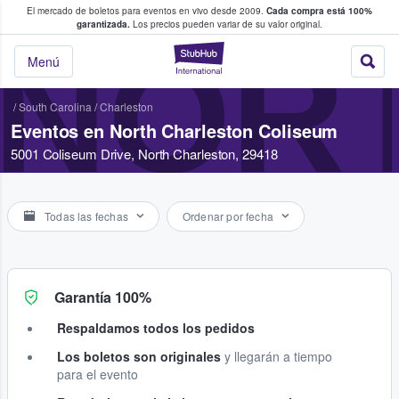
El mercado de boletos para eventos en vivo desde 2009.
Cada compra está 100%
 los fans compran y venden boletos
garantizada.
Los precios pueden variar de su valor original.
NOR
StubHub: donde l
Menú
/
South Carolina
/
Charleston
Eventos en North Charleston Coliseum
5001 Coliseum Drive, North Charleston, 29418
Todas las fechas
Ordenar por fecha
Garantía 100%
Respaldamos todos los pedidos
Los boletos son originales
y llegarán a tiempo
para el evento