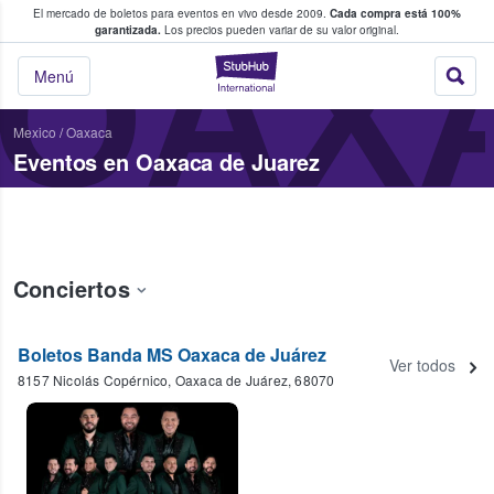
El mercado de boletos para eventos en vivo desde 2009.
Cada compra está 100%
 los fans compran y venden boletos
OAX
garantizada.
Los precios pueden variar de su valor original.
StubHub: donde l
Menú
Mexico
/
Oaxaca
Eventos en Oaxaca de Juarez
Conciertos
Boletos Banda MS Oaxaca de Juárez
Ver todos
8157 Nicolás Copérnico, Oaxaca de Juárez, 68070