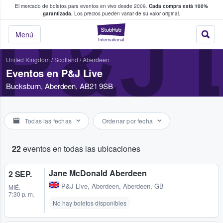
El mercado de boletos para eventos en vivo desde 2009.
Cada compra está 100%
 los fans compran y venden boletos
garantizada.
Los precios pueden variar de su valor original.
P&J 
StubHub: donde l
Menú
United Kingdom
/
Scotland
/
Aberdeen
Eventos en P&J Live
Bucksburn, Aberdeen, AB21 9SB
Todas las fechas
Ordenar por fecha
22
eventos en todas las ubicaciones
Jane McDonald Aberdeen
2 SEP.
P&J Live
,
Aberdeen, Aberdeen, GB
MIÉ.
7:30 p. m.
No hay boletos disponibles