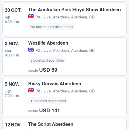
The Australian Pink Floyd Show Aberdeen
30 OCT.
P&J Live
,
Aberdeen, Aberdeen, GB
VIE.
6:30 p. m.
No hay boletos disponibles
Westlife Aberdeen
3 NOV.
P&J Live
,
Aberdeen, Aberdeen, GB
MAR.
6:30 p. m.
3 boletos disponibles
USD 89
desde
Ricky Gervais Aberdeen
5 NOV.
P&J Live
,
Aberdeen, Aberdeen, GB
JUE.
7:30 p. m.
12 boletos disponibles
USD 141
desde
The Script Aberdeen
12 NOV.