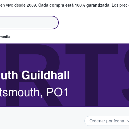
 en vivo desde 2009.
Cada compra está 100% garantizada.
Los precio
an y venden boletos
RT
omedia
uth Guildhall
rtsmouth, PO1
Ordenar por fecha