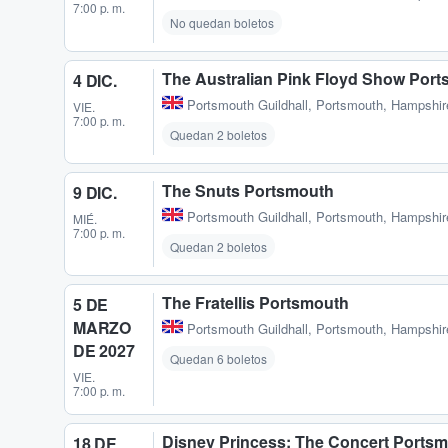
7:00 p. m.
No quedan boletos
The Australian Pink Floyd Show Por
4 DIC.
Portsmouth Guildhall
,
Portsmouth, Hampshir
VIE.
7:00 p. m.
Quedan 2 boletos
The Snuts Portsmouth
9 DIC.
Portsmouth Guildhall
,
Portsmouth, Hampshir
MIÉ.
7:00 p. m.
Quedan 2 boletos
The Fratellis Portsmouth
5 DE
MARZO
Portsmouth Guildhall
,
Portsmouth, Hampshir
DE 2027
Quedan 6 boletos
VIE.
7:00 p. m.
Disney Princess: The Concert Ports
18 DE