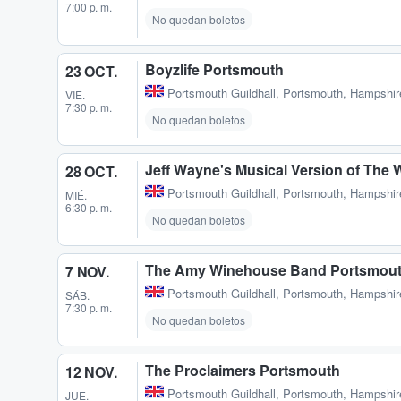
7:00 p. m.
No quedan boletos
Boyzlife Portsmouth
23 OCT.
Portsmouth Guildhall
,
Portsmouth, Hampshir
VIE.
7:30 p. m.
No quedan boletos
Jeff Wayne's Musical Version of The
28 OCT.
Portsmouth Guildhall
,
Portsmouth, Hampshir
MIÉ.
6:30 p. m.
No quedan boletos
The Amy Winehouse Band Portsmou
7 NOV.
Portsmouth Guildhall
,
Portsmouth, Hampshir
SÁB.
7:30 p. m.
No quedan boletos
The Proclaimers Portsmouth
12 NOV.
Portsmouth Guildhall
,
Portsmouth, Hampshir
JUE.