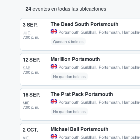
24
eventos en todas las ubicaciones
The Dead South Portsmouth
3 SEP.
Portsmouth Guildhall
,
Portsmouth, Hampshir
JUE.
7:00 p. m.
Quedan 4 boletos
Marillion Portsmouth
12 SEP.
Portsmouth Guildhall
,
Portsmouth, Hampshir
SÁB.
7:00 p. m.
No quedan boletos
The Prat Pack Portsmouth
16 SEP.
Portsmouth Guildhall
,
Portsmouth, Hampshir
MIÉ.
7:00 p. m.
No quedan boletos
Michael Ball Portsmouth
2 OCT.
Portsmouth Guildhall
,
Portsmouth, Hampshir
VIE.