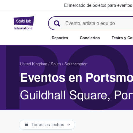
El mercado de boletos para eventos
StubHub: donde los fans compr
PO
Deportes
Conciertos
Teatro y C
United Kingdom
/
South
/
Southampton
Eventos en Portsmo
Guildhall Square, Po
Todas las fechas