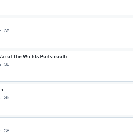
e, GB
 War of The Worlds Portsmouth
e, GB
th
e, GB
e, GB