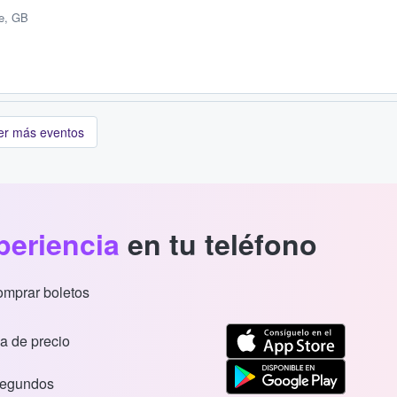
e, GB
er más eventos
periencia
en tu teléfono
comprar boletos
a de precio
segundos