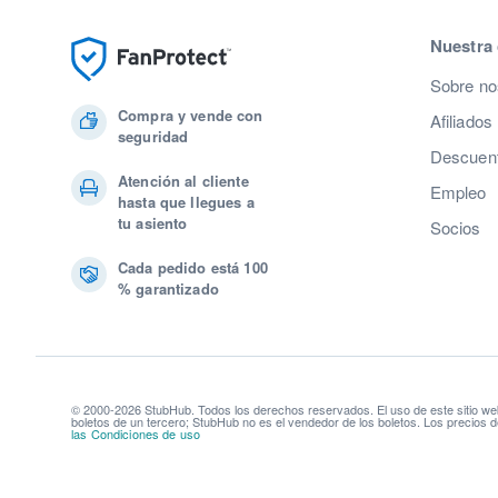
Nuestra
Sobre no
Compra y vende con
Afiliados
seguridad
Descuent
Atención al cliente
Empleo
hasta que llegues a
tu asiento
Socios
Cada pedido está 100
% garantizado
© 2000-2026 StubHub. Todos los derechos reservados. El uso de este sitio we
boletos de un tercero; StubHub no es el vendedor de los boletos. Los precios d
las Condiciones de uso