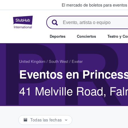
El mercado de boletos para eventos
StubHub: donde los fans compr
PR
Deportes
Conciertos
Teatro y C
United Kingdom
/
South West
/
Exeter
Eventos en Princess
41 Melville Road, F
Todas las fechas