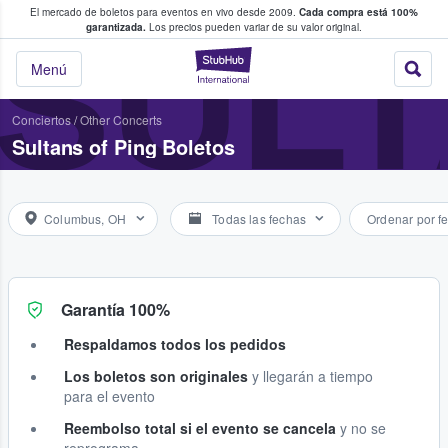
El mercado de boletos para eventos en vivo desde 2009.
Cada compra está 100%
 los fans compran y venden boletos
SULT
garantizada.
Los precios pueden variar de su valor original.
StubHub: donde l
Menú
Conciertos
/
Other Concerts
Sultans of Ping Boletos
Columbus, OH
Todas las fechas
Ordenar por f
Garantía 100%
Respaldamos todos los pedidos
Los boletos son originales
y llegarán a tiempo
para el evento
Reembolso total si el evento se cancela
y no se