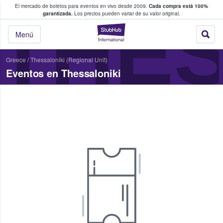
El mercado de boletos para eventos en vivo desde 2009.
Cada compra está 100%
 los fans compran y venden boletos
THES
garantizada.
Los precios pueden variar de su valor original.
StubHub: donde l
Menú
Greece
/
Thessaloniki (Regional Unit)
Eventos en Thessaloniki