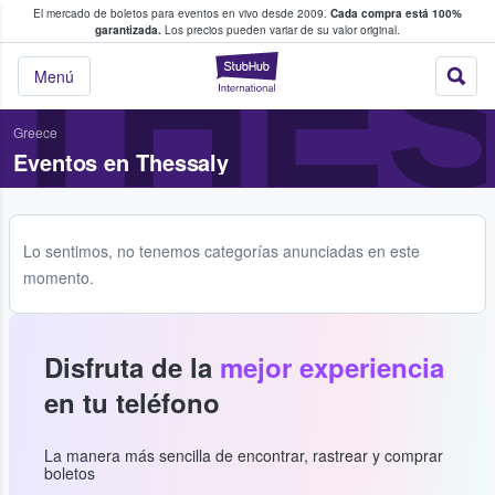
El mercado de boletos para eventos en vivo desde 2009.
Cada compra está 100%
 los fans compran y venden boletos
THE
garantizada.
Los precios pueden variar de su valor original.
StubHub: donde l
Menú
Greece
Eventos en Thessaly
Lo sentimos, no tenemos categorías anunciadas en este
momento.
Disfruta de la
mejor experiencia
en tu teléfono
La manera más sencilla de encontrar, rastrear y comprar
boletos