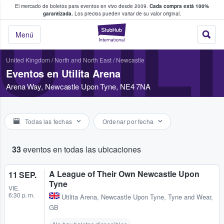
El mercado de boletos para eventos en vivo desde 2009.
Cada compra está 100%
 los fans compran y venden boletos
garantizada.
Los precios pueden variar de su valor original.
UTIL
StubHub: donde l
Menú
United Kingdom
/
North and North East
/
Newcastle
Eventos en Utilita Arena
Arena Way, Newcastle Upon Tyne, NE4 7NA
Todas las fechas
Ordenar por fecha
33
eventos en todas las ubicaciones
A League of Their Own Newcastle Upon
11 SEP.
Tyne
VIE.
6:30 p. m.
Utilita Arena
,
Newcastle Upon Tyne, Tyne and Wear,
GB