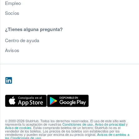
Empleo
Socios
¿Tienes alguna pregunta?
Centro de ayuda
Avisos
© 2000-2026 StubHub. Todos los derechos reservados. El uso de este sitio web
representa tu aceptación de nuestras
Condiciones de uso
,
Aviso de privacidad
y
Aviso de cookies
. Estás comprando boletos de un tercero; StubHub no es el
vendedor de los boletos. Los precios de los boletos son establecidos por los
vendedores y pueden estar por encima de su precio original.
Avisos de cambios a
las Condiciones de uso