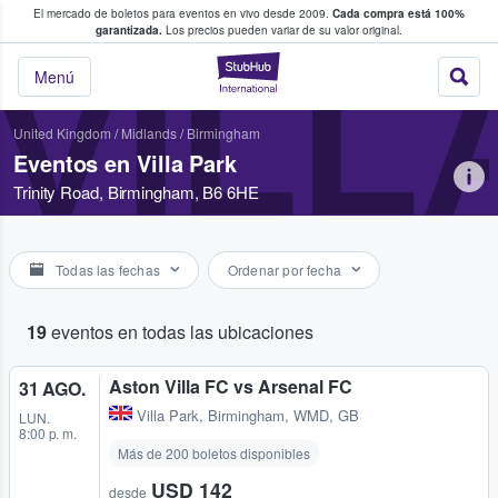
El mercado de boletos para eventos en vivo desde 2009.
Cada compra está 100%
 los fans compran y venden boletos
garantizada.
Los precios pueden variar de su valor original.
VILL
StubHub: donde l
Menú
United Kingdom
/
Midlands
/
Birmingham
Eventos en Villa Park
Trinity Road, Birmingham, B6 6HE
Todas las fechas
Ordenar por fecha
19
eventos en todas las ubicaciones
Aston Villa FC vs Arsenal FC
31 AGO.
Villa Park
,
Birmingham, WMD, GB
LUN.
8:00 p. m.
Más de 200 boletos disponibles
USD 142
desde