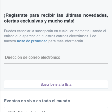
All transactions on our platform are considered final, which
and availability for a particular event.
situations. For a comprehensive understanding of how
means that once an order is confirmed, it cannot be
these events are handled, please refer to our Terms of
cancelled by either the buyer or the seller. If you purchase
Service for the most current and complete information.
¡Regístrate para recibir las últimas novedades,
tickets and your plans change, you may have the option to
ofertas exclusivas y mucho más!
relist them for sale on our site. This is subject to timing and
platform availability. Please check our Terms of Service for
Puedes cancelar la suscripción en cualquier momento usando el
full details.
enlace que aparece en nuestros correos electrónicos. Lee
nuestro
aviso de privacidad
para más información.
Suscríbete a la lista
Eventos en vivo en todo el mundo