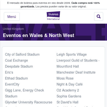
El mercado de boletos para eventos en vivo desde 2009.
Cada compra está 100%
 los fans compran y venden boletos
WAL
garantizada.
Los precios pueden variar de su valor original.
StubHub: donde l
Menú
United Kingdom
Eventos en Wales & North West
City of Salford Stadium
Leigh Sports Village
Coal Exchange
Liverpool Guild of Students -
Deepdale Stadium
Mountford Hall
Eric's
Manchester Deaf Institute
Etihad Stadium
Moss Rose
EventCity
Night & Day Café
Gigg Lane, Energy Check
O2 Academy 2
Stadium
Sophia Gardens
Glyndwr University Racecourse
St David's Hall