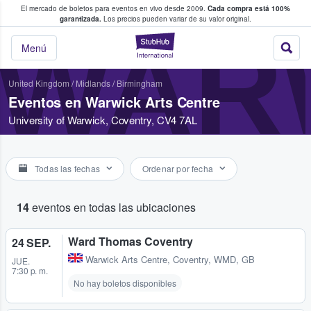
El mercado de boletos para eventos en vivo desde 2009.
Cada compra está 100%
 los fans compran y venden boletos
garantizada.
Los precios pueden variar de su valor original.
WAR
StubHub: donde l
Menú
United Kingdom
/
Midlands
/
Birmingham
Eventos en Warwick Arts Centre
University of Warwick, Coventry, CV4 7AL
Todas las fechas
Ordenar por fecha
14
eventos en todas las ubicaciones
Ward Thomas Coventry
24 SEP.
Warwick Arts Centre
,
Coventry, WMD, GB
JUE.
7:30 p. m.
No hay boletos disponibles