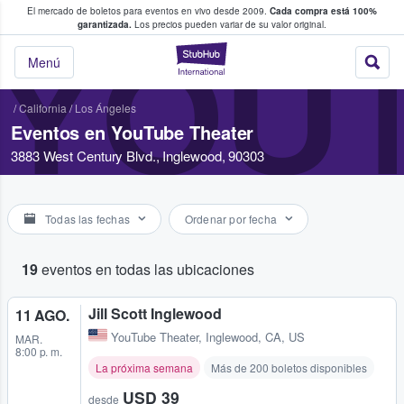
El mercado de boletos para eventos en vivo desde 2009.
Cada compra está 100%
 los fans compran y venden boletos
garantizada.
Los precios pueden variar de su valor original.
YOU
StubHub: donde l
Menú
/
California
/
Los Ángeles
Eventos en YouTube Theater
3883 West Century Blvd., Inglewood, 90303
Todas las fechas
Ordenar por fecha
19
eventos en todas las ubicaciones
Jill Scott Inglewood
11 AGO.
YouTube Theater
,
Inglewood, CA, US
MAR.
8:00 p. m.
La próxima semana
Más de 200 boletos disponibles
USD 39
desde