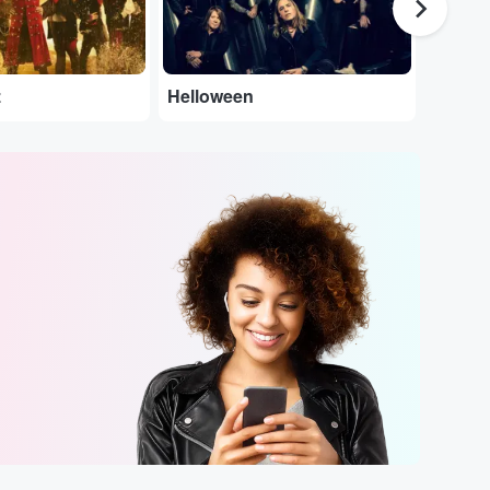
z
Helloween
Opeth