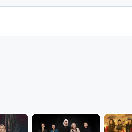
...
...