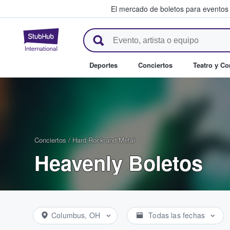
El mercado de boletos para eventos
StubHub: donde los fans compr
Deportes
Conciertos
Teatro y C
Conciertos
/
Hard Rock and Metal
Heavenly Boletos
Columbus, OH
Todas las fechas