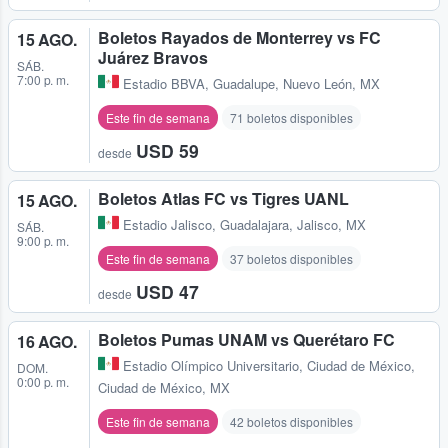
Boletos Rayados de Monterrey vs FC
15 AGO.
Juárez Bravos
SÁB.
7:00 p. m.
Estadio BBVA
,
Guadalupe, Nuevo León, MX
Este fin de semana
71 boletos disponibles
USD 59
desde
Boletos Atlas FC vs Tigres UANL
15 AGO.
Estadio Jalisco
,
Guadalajara, Jalisco, MX
SÁB.
9:00 p. m.
Este fin de semana
37 boletos disponibles
USD 47
desde
Boletos Pumas UNAM vs Querétaro FC
16 AGO.
Estadio Olímpico Universitario
,
Ciudad de México,
DOM.
0:00 p. m.
Ciudad de México, MX
Este fin de semana
42 boletos disponibles