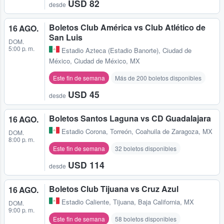
USD 82
desde
Boletos Club América vs Club Atlético de
16 AGO.
San Luis
DOM.
5:00 p. m.
Estadio Azteca (Estadio Banorte)
,
Ciudad de
México, Ciudad de México, MX
Este fin de semana
Más de 200 boletos disponibles
USD 45
desde
Boletos Santos Laguna vs CD Guadalajara
16 AGO.
Estadio Corona
,
Torreón, Coahuila de Zaragoza, MX
DOM.
8:00 p. m.
Este fin de semana
32 boletos disponibles
USD 114
desde
Boletos Club Tijuana vs Cruz Azul
16 AGO.
Estadio Caliente
,
Tijuana, Baja California, MX
DOM.
9:00 p. m.
Este fin de semana
58 boletos disponibles