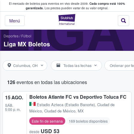
El mercado de boletos para eventos en vivo desde 2009.
Cada compra está 100%
 los fans compran y venden boletos
LIGA
garantizada.
Los precios pueden variar de su valor original.
StubHub: donde l
Menú
Deportes
/
Fútbol
Liga MX Boletos
Columbus, OH
Todas las fechas
Ordenar por f
126
eventos en todas las ubicaciones
Boletos Atlante FC vs Deportivo Toluca FC
15 AGO.
Estadio Azteca (Estadio Banorte)
,
Ciudad de
SÁB.
5:00 p. m.
México, Ciudad de México, MX
Este fin de semana
169 boletos disponibles
USD 53
desde