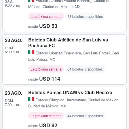
Estadio Azteca (Estadio Banorte)
,
Ciudad de
SÁB.
9:00 p. m.
México, Ciudad de México, MX
La próxima semana
48 boletos disponibles
USD 53
desde
Boletos Club Atlético de San Luis vs
23 AGO.
Pachuca FC
DOM.
6:00 p. m.
Estadio Libertad Financiera
,
San Luis Potosí, San
Luis Potosí, MX
La próxima semana
64 boletos disponibles
USD 114
desde
Boletos Pumas UNAM vs Club Necaxa
23 AGO.
Estadio Olímpico Universitario
,
Ciudad de México,
DOM.
7:00 p. m.
Ciudad de México, MX
La próxima semana
44 boletos disponibles
USD 82
desde