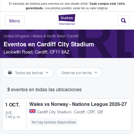
El mercado de boletos para eventos en vivo desde 2009.
Cada compra está 100%
 los fans compran y venden boletos
garantizada.
Los precios pueden variar de su valor original.
CARD
StubHub: donde l
Menú
United Kingdom
/
Wales & North West
/
Cardiff
Eventos en Cardiff City Stadium
Leckwith Road, Cardiff, CF11 8AZ
Todas las fechas
Ordenar por fecha
3
eventos en todas las ubicaciones
Wales vs Norway - Nations League 2026-27
1 OCT.
Cardiff City Stadium
,
Cardiff, CRF, GB
JUE.
7:45 p. m.
No hay boletos disponibles