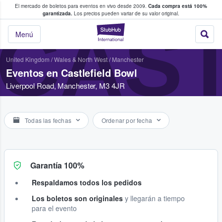
El mercado de boletos para eventos en vivo desde 2009.
Cada compra está 100%
 los fans compran y venden boletos
garantizada.
Los precios pueden variar de su valor original.
CAST
StubHub: donde l
Menú
United Kingdom
/
Wales & North West
/
Manchester
Eventos en Castlefield Bowl
Liverpool Road, Manchester, M3 4JR
Todas las fechas
Ordenar por fecha
Garantía 100%
Respaldamos todos los pedidos
Los boletos son originales
y llegarán a tiempo
para el evento