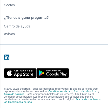
Socios
¿Tienes alguna pregunta?
Centro de ayuda
Avisos
© 2000-2026 StubHub. Todos los derechos reservados. El uso de este sitio web
representa tu aceptación de nuestras
Condiciones de uso
,
Aviso de privacidad
y
Aviso de cookies
. Estás comprando boletos de un tercero; StubHub no es el
vendedor de los boletos. Los precios de los boletos son establecidos por los
vendedores y pueden estar por encima de su precio original.
Avisos de cambios a
las Condiciones de uso