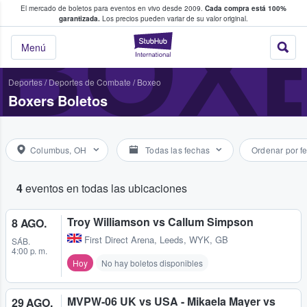
El mercado de boletos para eventos en vivo desde 2009.
Cada compra está 100%
 los fans compran y venden boletos
BOX
garantizada.
Los precios pueden variar de su valor original.
StubHub: donde l
Menú
Deportes
/
Deportes de Combate
/
Boxeo
Boxers Boletos
Columbus, OH
Todas las fechas
Ordenar por f
4
eventos en todas las ubicaciones
Troy Williamson vs Callum Simpson
8 AGO.
First Direct Arena
,
Leeds, WYK, GB
SÁB.
4:00 p. m.
Hoy
No hay boletos disponibles
MVPW-06 UK vs USA - Mikaela Mayer vs
29 AGO.