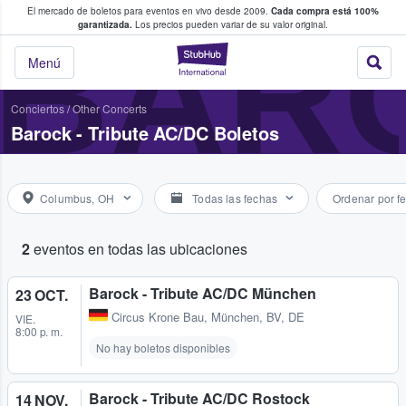
El mercado de boletos para eventos en vivo desde 2009.
Cada compra está 100%
 los fans compran y venden boletos
BARO
garantizada.
Los precios pueden variar de su valor original.
StubHub: donde l
Menú
Conciertos
/
Other Concerts
Barock - Tribute AC/DC Boletos
Columbus, OH
Todas las fechas
Ordenar por f
2
eventos en todas las ubicaciones
Barock - Tribute AC/DC München
23 OCT.
Circus Krone Bau
,
München, BV, DE
VIE.
8:00 p. m.
No hay boletos disponibles
Barock - Tribute AC/DC Rostock
14 NOV.