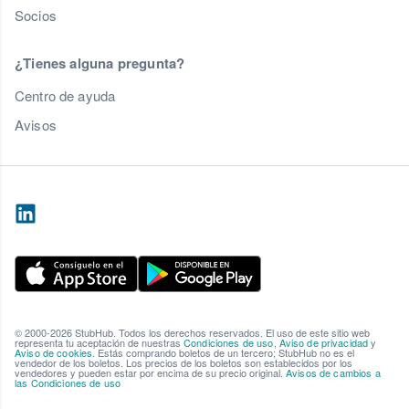
Socios
¿Tienes alguna pregunta?
Centro de ayuda
Avisos
© 2000-2026 StubHub. Todos los derechos reservados. El uso de este sitio web
representa tu aceptación de nuestras
Condiciones de uso
,
Aviso de privacidad
y
Aviso de cookies
. Estás comprando boletos de un tercero; StubHub no es el
vendedor de los boletos. Los precios de los boletos son establecidos por los
vendedores y pueden estar por encima de su precio original.
Avisos de cambios a
las Condiciones de uso