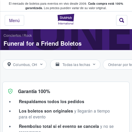
El mercado de boletos para eventos en vivo desde 2009.
Cada compra está 100%
 los fans compran y venden boletos
FUNE
garantizada.
Los precios pueden variar de su valor original.
StubHub: donde l
Menú
Conciertos
/
Rock
Funeral for a Friend Boletos
Columbus, OH
Todas las fechas
Ordenar por f
Garantía 100%
Respaldamos todos los pedidos
Los boletos son originales
y llegarán a tiempo
para el evento
Reembolso total si el evento se cancela
y no se