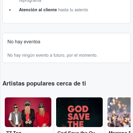
reprograma
Atención al cliente
hasta tu asiento
No hay eventos
No hay ningún evento a futuro, por el momento.
Artistas populares cerca de ti
...
...
Adobe Stock
ZZ Top
God Save the Queen
Marrano R