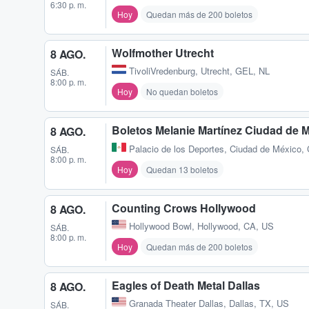
6:30 p. m.
Hoy
Quedan más de 200 boletos
Wolfmother Utrecht
8 AGO.
TivoliVredenburg
,
Utrecht, GEL, NL
SÁB.
8:00 p. m.
Hoy
No quedan boletos
Boletos Melanie Martínez Ciudad de 
8 AGO.
Palacio de los Deportes
,
Ciudad de México,
SÁB.
8:00 p. m.
Hoy
Quedan 13 boletos
Counting Crows Hollywood
8 AGO.
Hollywood Bowl
,
Hollywood, CA, US
SÁB.
8:00 p. m.
Hoy
Quedan más de 200 boletos
Eagles of Death Metal Dallas
8 AGO.
Granada Theater Dallas
,
Dallas, TX, US
SÁB.