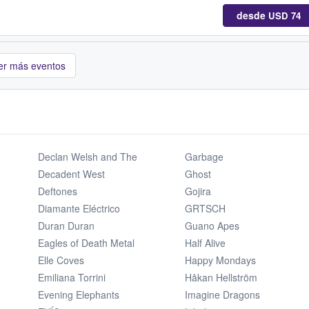
desde
USD 74
er más eventos
Declan Welsh and The
Garbage
Decadent West
Ghost
Deftones
Gojira
Diamante Eléctrico
GRTSCH
Duran Duran
Guano Apes
Eagles of Death Metal
Half Alive
Elle Coves
Happy Mondays
Emiliana Torrini
Håkan Hellström
Evening Elephants
Imagine Dragons