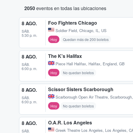
2050
eventos en todas las ubicaciones
Foo Fighters Chicago
8 AGO.
Soldier Field
,
Chicago, IL, US
SÁB.
5:30 p. m.
Hoy
Quedan más de 200 boletos
The K's Halifax
8 AGO.
Piece Hall Halifax
,
Halifax, England, GB
SÁB.
6:00 p. m.
Hoy
No quedan boletos
Scissor Sisters Scarborough
8 AGO.
Scarborough Open Air Theatre
,
Scarborough
SÁB.
6:00 p. m.
Hoy
No quedan boletos
O.A.R. Los Angeles
8 AGO.
Greek Theatre Los Angeles
,
Los Angeles, C
SÁB.