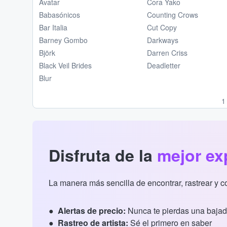
Avatar
Cora Yako
Babasónicos
Counting Crows
Bar Italia
Cut Copy
Barney Gombo
Darkways
Björk
Darren Criss
Black Veil Brides
Deadletter
Blur
1
Disfruta de la
mejor ex
La manera más sencilla de encontrar, rastrear y 
Alertas de precio:
Nunca te pierdas una bajad
Rastreo de artista:
Sé el primero en saber