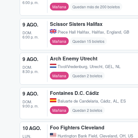
6:00 p. m.
Mañana
Quedan más de 200 boletos
Scissor Sisters Halifax
9 AGO.
Piece Hall Halifax
,
Halifax, England, GB
DOM.
6:00 p. m.
Mañana
Quedan 15 boletos
Arch Enemy Utrecht
9 AGO.
TivoliVredenburg
,
Utrecht, GEL, NL
DOM.
8:30 p. m.
Mañana
Quedan 2 boletos
Fontaines D.C. Cádiz
9 AGO.
Baluarte de Candelaria
,
Cádiz, AL, ES
DOM.
9:00 p. m.
Mañana
Quedan 2 boletos
Foo Fighters Cleveland
10 AGO.
Huntington Bank Field
,
Cleveland, OH, US
LUN.