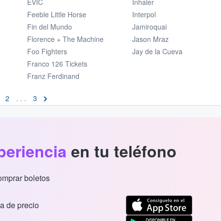
EVÍC
Inhaler
Feeble Little Horse
Interpol
Fin del Mundo
Jamiroquai
Florence + The Machine
Jason Mraz
Foo Fighters
Jay de la Cueva
Franco 126 Tickets
Franz Ferdinand
2
. . .
3
periencia
en tu teléfono
comprar boletos
a de precio