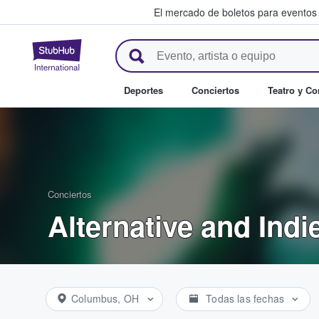
El mercado de boletos para eventos
StubHub: donde los fans compr
Deportes
Conciertos
Teatro y C
Conciertos
Alternative and Indi
Columbus, OH
Todas las fechas