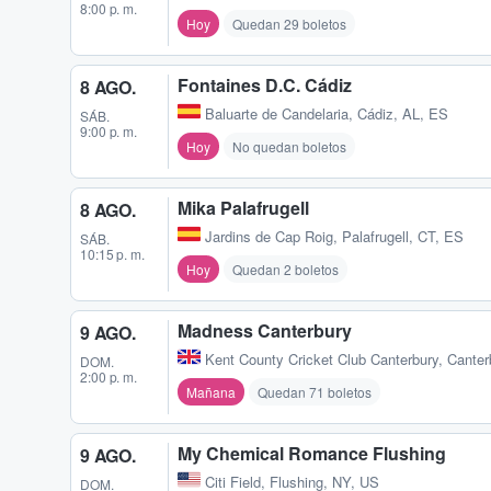
8:00 p. m.
Hoy
Quedan 29 boletos
Fontaines D.C. Cádiz
8 AGO.
Baluarte de Candelaria
,
Cádiz, AL, ES
SÁB.
9:00 p. m.
Hoy
No quedan boletos
Mika Palafrugell
8 AGO.
Jardins de Cap Roig
,
Palafrugell, CT, ES
SÁB.
10:15 p. m.
Hoy
Quedan 2 boletos
Madness Canterbury
9 AGO.
Kent County Cricket Club Canterbury
,
Canter
DOM.
2:00 p. m.
Mañana
Quedan 71 boletos
My Chemical Romance Flushing
9 AGO.
Citi Field
,
Flushing, NY, US
DOM.