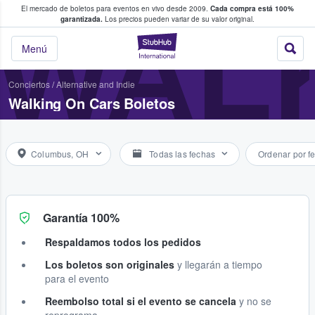
El mercado de boletos para eventos en vivo desde 2009.
Cada compra está 100%
 los fans compran y venden boletos
WAL
garantizada.
Los precios pueden variar de su valor original.
StubHub: donde l
Menú
Conciertos
/
Alternative and Indie
Walking On Cars Boletos
Columbus, OH
Todas las fechas
Ordenar por f
Garantía 100%
Respaldamos todos los pedidos
Los boletos son originales
y llegarán a tiempo
para el evento
Reembolso total si el evento se cancela
y no se