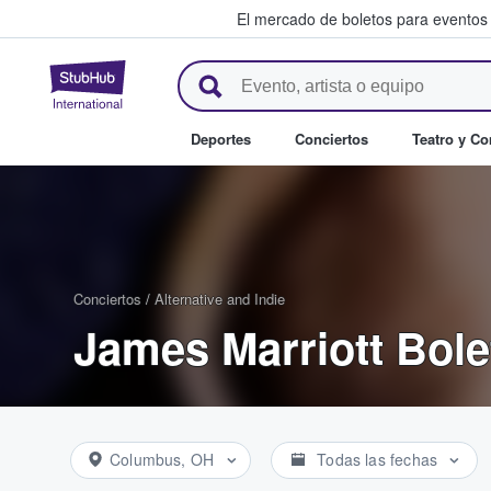
El mercado de boletos para eventos
StubHub: donde los fans compr
Deportes
Conciertos
Teatro y C
Conciertos
/
Alternative and Indie
James Marriott Bole
Columbus, OH
Todas las fechas