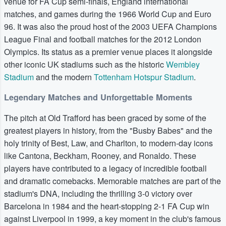
venue for FA Cup semi-finals, England international
matches, and games during the 1966 World Cup and Euro
96. It was also the proud host of the 2003 UEFA Champions
League Final and football matches for the 2012 London
Olympics. Its status as a premier venue places it alongside
other iconic UK stadiums such as the historic
Wembley
Stadium
and the modern
Tottenham Hotspur Stadium
.
Legendary Matches and Unforgettable Moments
The pitch at Old Trafford has been graced by some of the
greatest players in history, from the "Busby Babes" and the
holy trinity of Best, Law, and Charlton, to modern-day icons
like Cantona, Beckham, Rooney, and Ronaldo. These
players have contributed to a legacy of incredible football
and dramatic comebacks. Memorable matches are part of the
stadium's DNA, including the thrilling 3-0 victory over
Barcelona in 1984 and the heart-stopping 2-1 FA Cup win
against Liverpool in 1999, a key moment in the club's famous