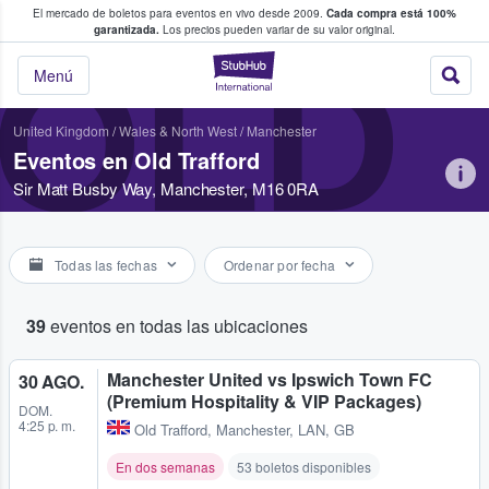
El mercado de boletos para eventos en vivo desde 2009.
Cada compra está 100%
 los fans compran y venden boletos
garantizada.
Los precios pueden variar de su valor original.
OLD
StubHub: donde l
Menú
United Kingdom
/
Wales & North West
/
Manchester
Eventos en Old Trafford
Sir Matt Busby Way, Manchester, M16 0RA
Todas las fechas
Ordenar por fecha
39
eventos en todas las ubicaciones
Manchester United vs Ipswich Town FC
30 AGO.
(Premium Hospitality & VIP Packages)
DOM.
4:25 p. m.
Old Trafford
,
Manchester, LAN, GB
En dos semanas
53 boletos disponibles