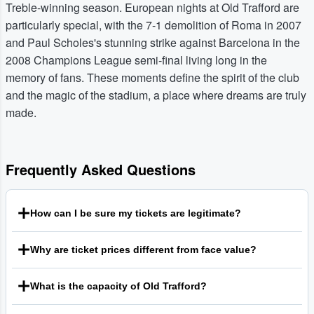
Treble-winning season. European nights at Old Trafford are
particularly special, with the 7-1 demolition of Roma in 2007
and Paul Scholes's stunning strike against Barcelona in the
2008 Champions League semi-final living long in the
memory of fans. These moments define the spirit of the club
and the magic of the stadium, a place where dreams are truly
made.
Frequently Asked Questions
How can I be sure my tickets are legitimate?
We are dedicated to providing a secure and transparent
Why are ticket prices different from face value?
marketplace for fans. Every qualifying order is supported
by our guarantee, which is designed to ensure that your
Our platform is a secondary marketplace that connects
tickets are valid for entry and that you have a smooth
What is the capacity of Old Trafford?
sellers with buyers. Sellers are free to list their tickets at
experience. For comprehensive details on our policies and
prices they determine, which can be either above or below
Old Trafford has a seating capacity of approximately
the protections we offer, we encourage you to review our