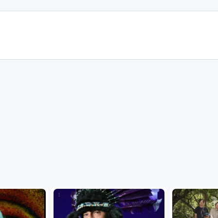
...
...