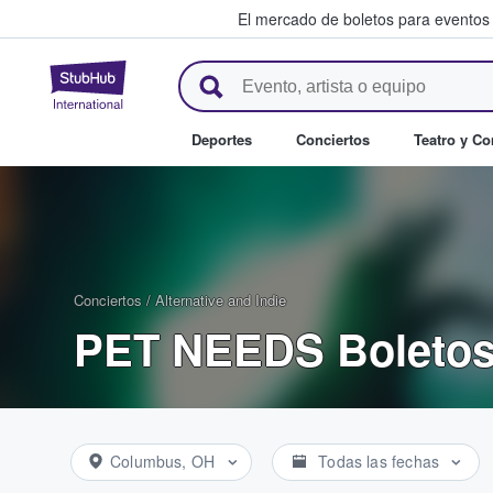
El mercado de boletos para eventos
StubHub: donde los fans compr
Deportes
Conciertos
Teatro y C
Conciertos
/
Alternative and Indie
PET NEEDS Boleto
Columbus, OH
Todas las fechas