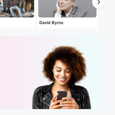
David Byrne
Black 