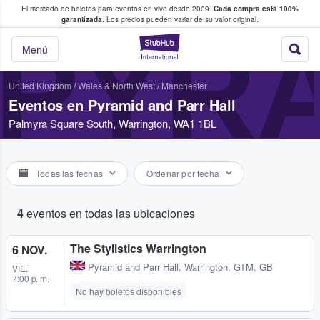
El mercado de boletos para eventos en vivo desde 2009.
Cada compra está 100%
 los fans compran y venden boletos
garantizada.
Los precios pueden variar de su valor original.
PYRA
StubHub: donde l
Menú
United Kingdom
/
Wales & North West
/
Manchester
Eventos en Pyramid and Parr Hall
Palmyra Square South, Warrington, WA1 1BL
Todas las fechas
Ordenar por fecha
4
eventos en todas las ubicaciones
The Stylistics Warrington
6 NOV.
Pyramid and Parr Hall
,
Warrington, GTM, GB
VIE.
7:00 p. m.
No hay boletos disponibles