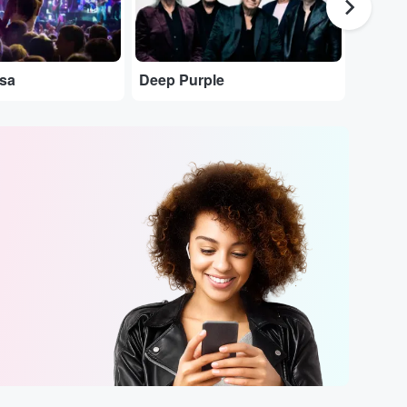
sa
Deep Purple
Eros R