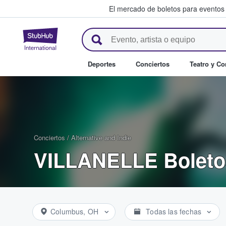
El mercado de boletos para eventos
StubHub: donde los fans compr
Deportes
Conciertos
Teatro y C
Conciertos
/
Alternative and Indie
VILLANELLE Boleto
Columbus, OH
Todas las fechas