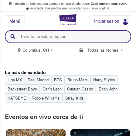
El mercado de boletos para eventos en vivo desde 2009.
Cada compra está 100%
 los fans compran y venden boletos
garantizada.
Los precios pueden variar de su valor original.
StubHub: donde l
Menú
Iniciar sesión
Columbus, OH
Todas las fechas
Lo más demandado
Liga MX
Real Madrid
BTS
Bruno Mars
Harry Styles
Backstreet Boys
Carín Leon
Cristian Castro
Elton John
KATSEYE
Robbie Williams
Stray Kids
Eventos en vivo cerca de ti