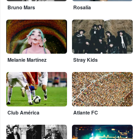
Bruno Mars
Rosalía
...
...
Melanie Martínez
Stray Kids
Adobe Stock
Adobe Stock
Club América
Atlante FC
...
Adobe Stock