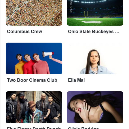
Adobe Stock
Adobe Stock
Columbus Crew
Ohio State Buckeyes Football
...
...
Two Door Cinema Club
Ella Mai
...
...
Five Finger Death Punch
Olivia Rodrigo