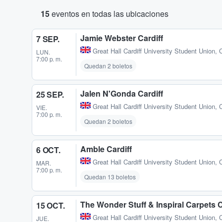
15
eventos en todas las ubicaciones
Jamie Webster Cardiff
7 SEP.
Great Hall Cardiff University Student Union
,
C
LUN.
7:00 p. m.
Quedan 2 boletos
Jalen N'Gonda Cardiff
25 SEP.
Great Hall Cardiff University Student Union
,
C
VIE.
7:00 p. m.
Quedan 2 boletos
Amble Cardiff
6 OCT.
Great Hall Cardiff University Student Union
,
C
MAR.
7:00 p. m.
Quedan 13 boletos
The Wonder Stuff & Inspiral Carpets C
15 OCT.
Great Hall Cardiff University Student Union
,
C
JUE.