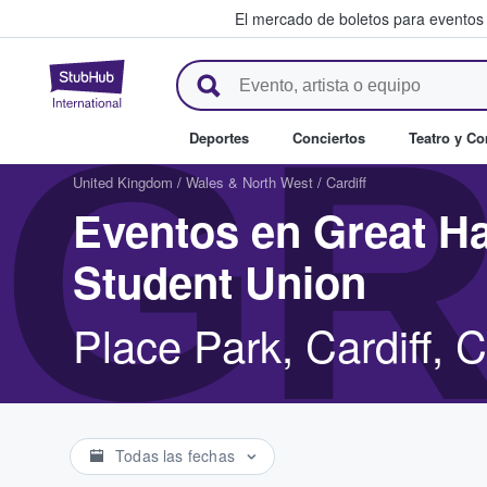
El mercado de boletos para eventos
StubHub: donde los fans compr
GR
Deportes
Conciertos
Teatro y C
United Kingdom
/
Wales & North West
/
Cardiff
Eventos en Great Hal
Student Union
Place Park, Cardiff, 
Todas las fechas