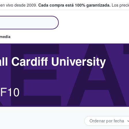
 en vivo desde 2009.
Cada compra está 100% garantizada.
Los precio
an y venden boletos
EA
omedia
l Cardiff University
CF10
Ordenar por fecha