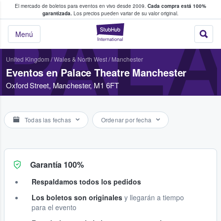
El mercado de boletos para eventos en vivo desde 2009.
Cada compra está 100%
 los fans compran y venden boletos
garantizada.
Los precios pueden variar de su valor original.
PAL
StubHub: donde l
Menú
United Kingdom
/
Wales & North West
/
Manchester
Eventos en Palace Theatre Manchester
Oxford Street, Manchester, M1 6FT
Todas las fechas
Ordenar por fecha
Garantía 100%
Respaldamos todos los pedidos
Los boletos son originales
y llegarán a tiempo
para el evento