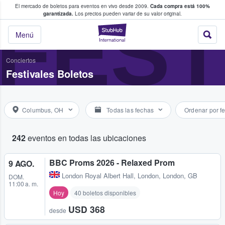
El mercado de boletos para eventos en vivo desde 2009.
Cada compra está 100%
 los fans compran y venden boletos
FEST
garantizada.
Los precios pueden variar de su valor original.
StubHub: donde l
Menú
Conciertos
Festivales Boletos
Columbus, OH
Todas las fechas
Ordenar por f
242
eventos en todas las ubicaciones
BBC Proms 2026 - Relaxed Prom
9 AGO.
London Royal Albert Hall
,
London, London, GB
DOM.
11:00 a. m.
Hoy
40 boletos disponibles
USD 368
desde