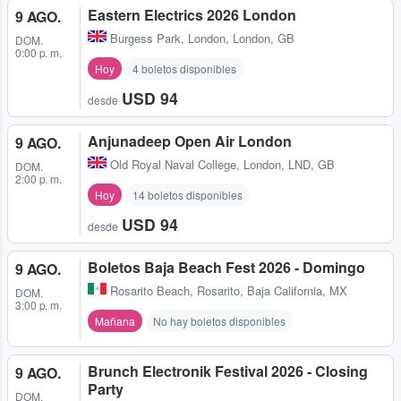
Eastern Electrics 2026 London
9 AGO.
Burgess Park
,
London, London, GB
DOM.
0:00 p. m.
Hoy
4 boletos disponibles
USD 94
desde
Anjunadeep Open Air London
9 AGO.
Old Royal Naval College
,
London, LND, GB
DOM.
2:00 p. m.
Hoy
14 boletos disponibles
USD 94
desde
Boletos Baja Beach Fest 2026 - Domingo
9 AGO.
Rosarito Beach
,
Rosarito, Baja California, MX
DOM.
3:00 p. m.
Mañana
No hay boletos disponibles
Brunch Electronik Festival 2026 - Closing
9 AGO.
Party
DOM.