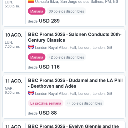
Ushuaïa Ibiza
,
San Jorge de ses Salines, PM, ES
LUN.
5:00 p. m.
Mañana
30 boletos disponibles
USD 289
desde
BBC Proms 2026 - Salonen Conducts 20th-
10 AGO.
Century Classics
LUN.
7:00 p. m.
London Royal Albert Hall
,
London, London, GB
Mañana
42 boletos disponibles
USD 116
desde
BBC Proms 2026 - Dudamel and the LA Phil
11 AGO.
- Beethoven and Adès
MAR.
6:00 p. m.
London Royal Albert Hall
,
London, London, GB
La próxima semana
44 boletos disponibles
USD 88
desde
BBC Proms 2026 - Evelyn Glennie and the
11 AGO.