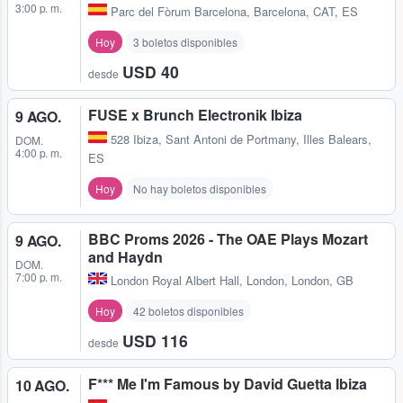
3:00 p. m.
Parc del Fòrum Barcelona
,
Barcelona, CAT, ES
Hoy
3 boletos disponibles
USD 40
desde
FUSE x Brunch Electronik Ibiza
9 AGO.
528 Ibiza
,
Sant Antoni de Portmany, Illes Balears,
DOM.
4:00 p. m.
ES
Hoy
No hay boletos disponibles
BBC Proms 2026 - The OAE Plays Mozart
9 AGO.
and Haydn
DOM.
7:00 p. m.
London Royal Albert Hall
,
London, London, GB
Hoy
42 boletos disponibles
USD 116
desde
F*** Me I'm Famous by David Guetta Ibiza
10 AGO.