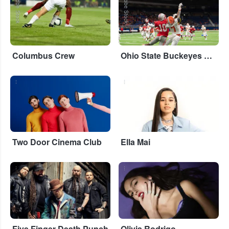
Adobe Stock
Adobe Stock
Columbus Crew
Ohio State Buckeyes Football
...
...
Two Door Cinema Club
Ella Mai
...
...
Five Finger Death Punch
Olivia Rodrigo