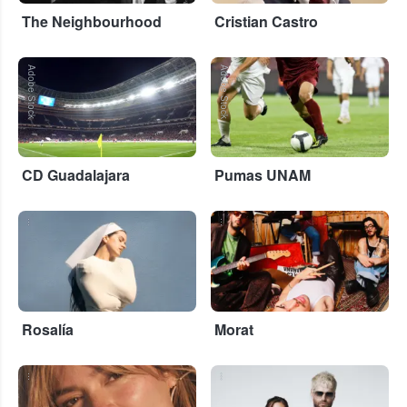
The Neighbourhood
Cristian Castro
Adobe Stock
Adobe Stock
CD Guadalajara
Pumas UNAM
...
...
Rosalía
Morat
...
...