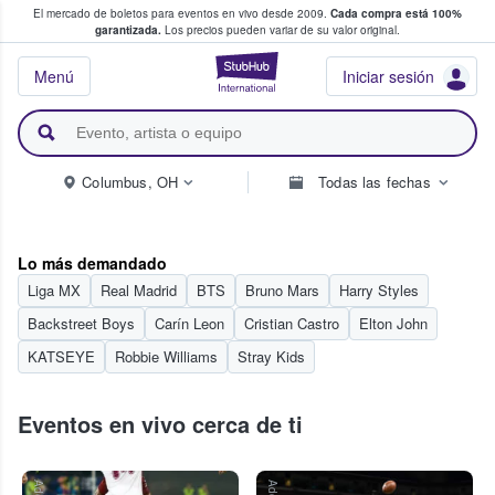
El mercado de boletos para eventos en vivo desde 2009.
Cada compra está 100%
 los fans compran y venden boletos
garantizada.
Los precios pueden variar de su valor original.
StubHub: donde l
Menú
Iniciar sesión
Columbus, OH
Todas las fechas
Lo más demandado
Liga MX
Real Madrid
BTS
Bruno Mars
Harry Styles
Backstreet Boys
Carín Leon
Cristian Castro
Elton John
KATSEYE
Robbie Williams
Stray Kids
Eventos en vivo cerca de ti