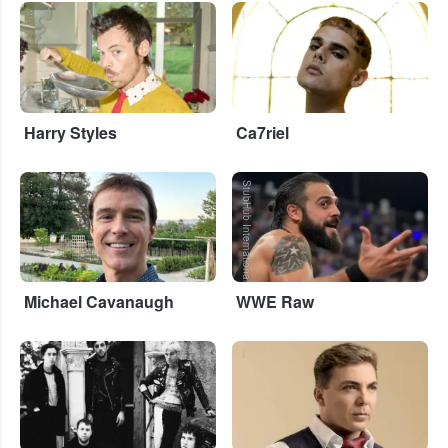
...
...
Harry Styles
Ca7riel
...
StubHub International
Michael Cavanaugh
WWE Raw
...
...